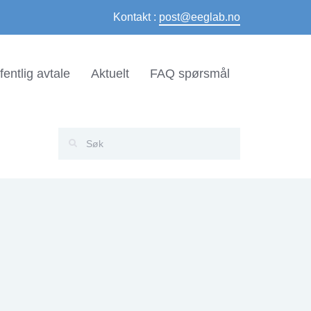
Kontakt :
post@eeglab.no
fentlig avtale
Aktuelt
FAQ spørsmål