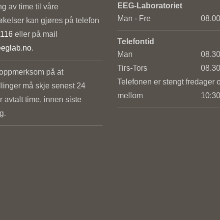
EEG-Laboratoriet
ng av time til våre
Man - Fre
08.00
kelser kan gjøres på telefon
 116
eller på mail
Telefontid
eglab.no
.
Man
08.30
Tirs-Tors
08.30
 oppmerksom på at
Telefonen er stengt fredager 
llinger må skje senest 24
mellom
10:30
r avtalt time, innen siste
g.