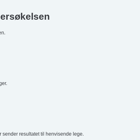
dersøkelsen
en.
ger.
r sender resultatet til henvisende lege.