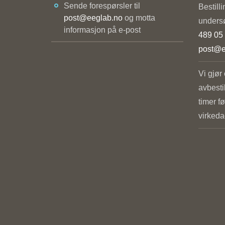
Sende forespørsler til
Bestilli
post@eeglab.no
og motta
undersø
informasjon på e-post
489 05
post@e
Vi gjør
avbesti
timer fø
virkeda